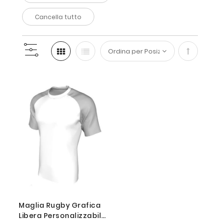
Cancella tutto
Imposta
la
direzione
decresce
Maglia Rugby Grafica
Libera Personalizzabile