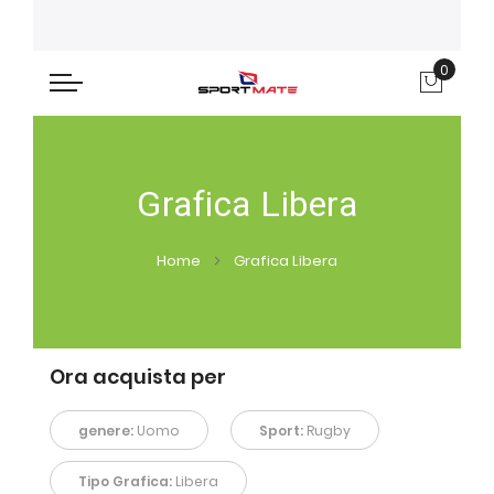
0
Carre
Grafica Libera
Home
Grafica Libera
Ora acquista per
genere:
Uomo
Sport:
Rugby
Tipo Grafica:
Libera