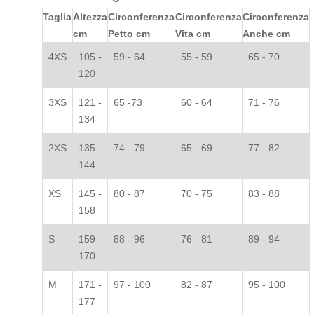
Taglia
Altezza
Circonferenza
Circonferenza
Circonferenza
cm
Petto cm
Vita cm
Anche cm
4XS
105 -
59 - 64
55 - 59
65 - 70
120
3XS
121 -
65 -73
60 - 64
71 - 76
134
2XS
135 -
74 - 79
65 - 69
77 - 82
144
XS
145 -
80 - 87
70 - 75
83 - 88
158
S
159 -
88 - 96
76 - 81
89 - 94
170
M
171 -
97 - 100
82 - 87
95 - 100
177