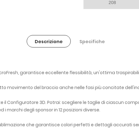
208
Descrizione
Specifiche
roFresh, garantisce eccellente flessibilità, un'ottima traspirabi
tto movimento del braccio anche nelle fasi più concitate dell'in
 il Configuratore 3D. Potrai: scegliere le taglie di ciascun comp
 ed i marchi degli sponsor in 12 posizioni diverse.
limazione che garantisce colori perfetti e dettagli accurati s