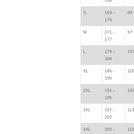
158
S
159 -
88 
170
M
171 -
97 
177
L
178 -
101
184
XL
185 -
105
190
2XL
191 -
109
196
3XL
197 -
113
202
4XL
203 -
119