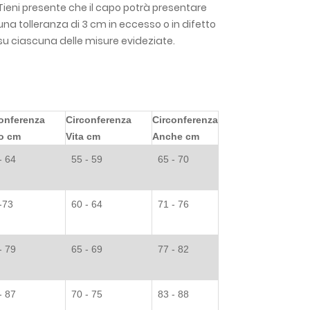
Tieni presente che il capo potrà presentare
una tolleranza di 3 cm in eccesso o in difetto
su ciascuna delle misure evideziate.
onferenza
Circonferenza
Circonferenza
o cm
Vita cm
Anche cm
- 64
55 - 59
65 - 70
-73
60 - 64
71 - 76
- 79
65 - 69
77 - 82
- 87
70 - 75
83 - 88