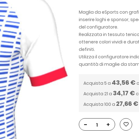
Maglia da eSports con grafic
inserire loghi e sponsor, spe
del configuratore.
Realizzata in tessuto tenic
ottenere colori vividi e dur
definiti.
Utilizza il configuratore in
quantità di maglie da sta
43,56 €
Acquista 5 a
c
34,17 €
Acquista 21 a
c
27,66 €
Acquista 100 a
-
+