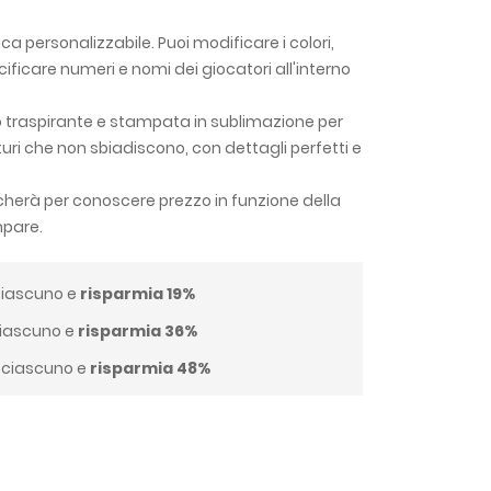
a personalizzabile. Puoi modificare i colori,
cificare numeri e nomi dei giocatori all'interno
o traspirante e stampata in sublimazione per
aturi che non sbiadiscono, con dettagli perfetti e
dicherà per conoscere prezzo in funzione della
mpare.
iascuno e
risparmia
19
%
iascuno e
risparmia
36
%
ciascuno e
risparmia
48
%