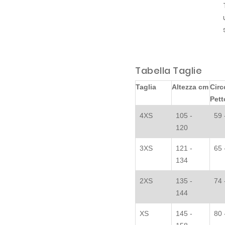
Tabella Taglie
Taglia
Altezza cm
Circ
Pett
4XS
105 -
59 
120
3XS
121 -
65 
134
2XS
135 -
74 
144
XS
145 -
80 