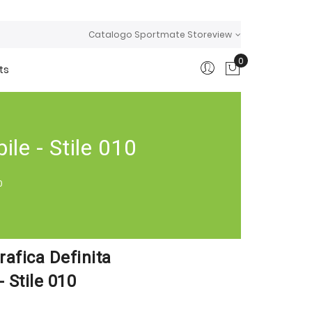
Catalogo Sportmate Storeview
0
ts
Carrello
le - Stile 010
0
afica Definita
- Stile 010