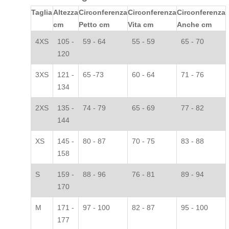
Taglia
Altezza
Circonferenza
Circonferenza
Circonferenza
cm
Petto cm
Vita cm
Anche cm
4XS
105 -
59 - 64
55 - 59
65 - 70
120
3XS
121 -
65 -73
60 - 64
71 - 76
134
2XS
135 -
74 - 79
65 - 69
77 - 82
144
XS
145 -
80 - 87
70 - 75
83 - 88
158
S
159 -
88 - 96
76 - 81
89 - 94
170
M
171 -
97 - 100
82 - 87
95 - 100
177