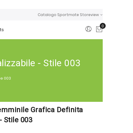
Catalogo Sportmate Storeview
0
ts
Carrello
izzabile - Stile 003
le 003
emminile Grafica Definita
- Stile 003