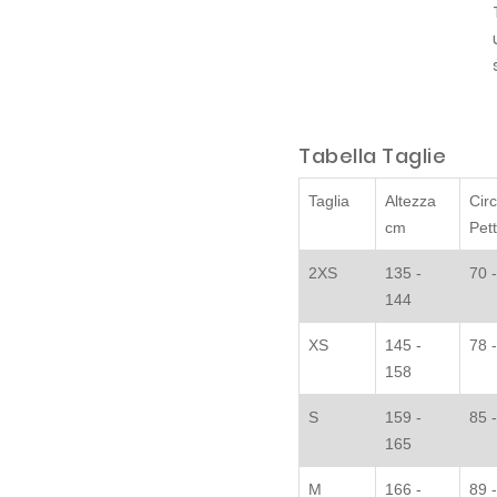
Tabella Taglie
Taglia
Altezza
Cir
cm
Pet
2XS
135 -
70 
144
XS
145 -
78 
158
S
159 -
85 
165
M
166 -
89 