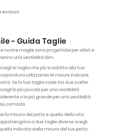
VA esclusa
le - Guida Taglie
Le nostre maglie sono progettate per atleti e
hanno una vestibilità slim.
Scegli la taglia che più si adatta alla tua
corporatura utilizzando le misure indicate
sotto. Se la tua taglia cade tra due scelte,
scegli la più piccola per una vestibilità
aderente o la più grande per una vestibilità
più comoda.
Se la misura del petto e quella della vita
appartengono a due taglie diverse scegli
quella indicata dalla misura del tuo petto.