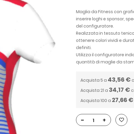
Maglia da Fitness con grafic
inserire loghi e sponsor, spe
del configuratore.
Realizzata in tessuto tenic
ottenere colori vividi e dur
definiti.
Utilizza il configuratore in
quantità di maglie da sta
43,56 €
Acquista 5 a
c
34,17 €
Acquista 21 a
c
27,66 €
Acquista 100 a
-
+