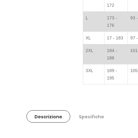
172
L
173 -
93 
176
XL
17 - 183
97 
2XL
184 -
101
188
3XL
189 -
105
195
Descrizione
Specifiche