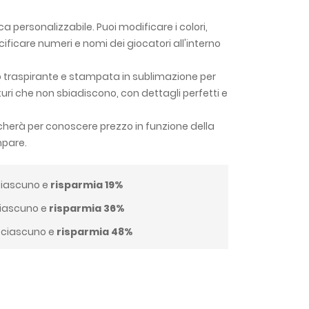
a personalizzabile. Puoi modificare i colori,
cificare numeri e nomi dei giocatori all'interno
o traspirante e stampata in sublimazione per
aturi che non sbiadiscono, con dettagli perfetti e
dicherà per conoscere prezzo in funzione della
mpare.
iascuno e
risparmia
19
%
iascuno e
risparmia
36
%
ciascuno e
risparmia
48
%