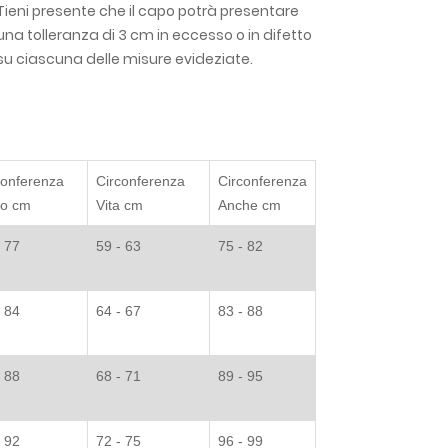
Tieni presente che il capo potrà presentare
una tolleranza di 3 cm in eccesso o in difetto
su ciascuna delle misure evideziate.
conferenza
Circonferenza
Circonferenza
to cm
Vita cm
Anche cm
- 77
59 - 63
75 - 82
- 84
64 - 67
83 - 88
- 88
68 - 71
89 - 95
- 92
72 - 75
96 - 99