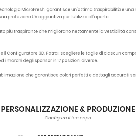
tecnologia MicroFresh, garantisce un'ottima traspirabilità e una 
na protezione UV aggiuntiva per l'utilizzo all'aperto.
ssuto più traspirante che migliorano nettamente la vestibilità c
 il Configuratore 3D. Potrai: scegliere le taglie di ciascun comp
 ed i marchi degli sponsor in 17 posizioni diverse.
limazione che garantisce colori perfetti e dettagli accurati s
PERSONALIZZAZIONE & PRODUZIONE
Configura il tuo capo