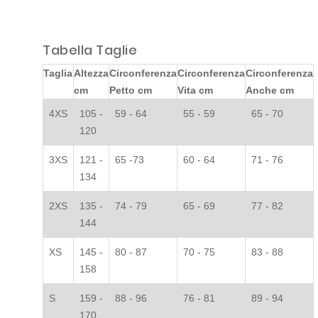
Tabella Taglie
Taglia
Altezza
Circonferenza
Circonferenza
Circonferenza
cm
Petto cm
Vita cm
Anche cm
4XS
105 -
59 - 64
55 - 59
65 - 70
120
3XS
121 -
65 -73
60 - 64
71 - 76
134
2XS
135 -
74 - 79
65 - 69
77 - 82
144
XS
145 -
80 - 87
70 - 75
83 - 88
158
S
159 -
88 - 96
76 - 81
89 - 94
170