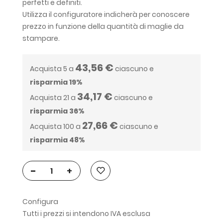
perfetti e definiti.
Utilizza il configuratore indicherà per conoscere
prezzo in funzione della quantità di maglie da
stampare.
43,56 €
Acquista 5 a
ciascuno e
risparmia
19
%
34,17 €
Acquista 21 a
ciascuno e
risparmia
36
%
27,66 €
Acquista 100 a
ciascuno e
risparmia
48
%
-
+
Configura
Tutti i prezzi si intendono IVA esclusa