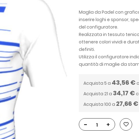
Maglia da Padel con grafica 
inserire loghi e sponsor, spe
del configuratore.
Realizzata in tessuto tenic
ottenere colori vividi e dur
definiti.
Utilizza il configuratore in
quantità di maglie da sta
43,56 €
Acquista 5 a
c
34,17 €
Acquista 21 a
c
27,66 €
Acquista 100 a
-
+