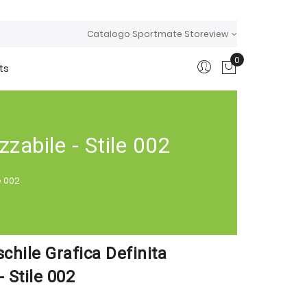
Catalogo Sportmate Storeview
0
ts
Carrello
zabile - Stile 002
e 002
chile Grafica Definita
- Stile 002