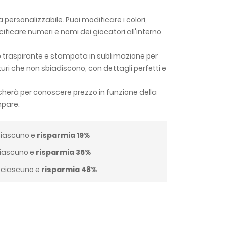
personalizzabile. Puoi modificare i colori,
cificare numeri e nomi dei giocatori all'interno
o traspirante e stampata in sublimazione per
aturi che non sbiadiscono, con dettagli perfetti e
dicherà per conoscere prezzo in funzione della
mpare.
iascuno e
risparmia
19
%
iascuno e
risparmia
36
%
ciascuno e
risparmia
48
%