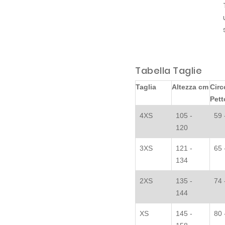
Tabella Taglie
Taglia
Altezza cm
Circ
Pett
4XS
105 -
59 
120
3XS
121 -
65 
134
2XS
135 -
74 
144
XS
145 -
80 