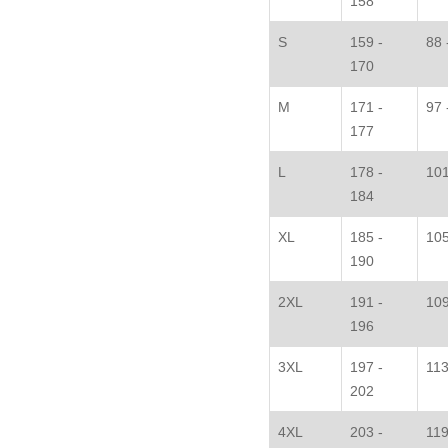
158
S
159 -
88 
170
M
171 -
97 
177
L
178 -
101
184
XL
185 -
105
190
2XL
191 -
109
196
3XL
197 -
113
202
4XL
203 -
119