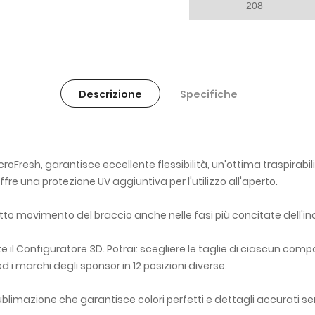
208
Descrizione
Specifiche
roFresh, garantisce eccellente flessibilità, un'ottima traspirabil
re una protezione UV aggiuntiva per l'utilizzo all'aperto.
tto movimento del braccio anche nelle fasi più concitate dell'in
 il Configuratore 3D. Potrai: scegliere le taglie di ciascun comp
 ed i marchi degli sponsor in 12 posizioni diverse.
limazione che garantisce colori perfetti e dettagli accurati s