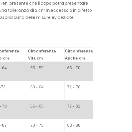
Tieni presente che il capo potrà presentare
una tolleranza di 3 cm in eccesso o in difetto
su ciascuna delle misure evideziate.
onferenza
Circonferenza
Circonferenza
o cm
Vita cm
Anche cm
- 64
55 - 59
65 - 70
-73
60 - 64
71 - 76
- 79
65 - 69
77 - 82
- 87
70 - 75
83 - 88