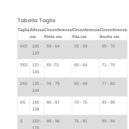
Tabella Taglie
Taglia
Altezza
Circonferenza
Circonferenza
Circonferenza
cm
Petto cm
Vita cm
Anche cm
4XS
105 -
59 - 64
55 - 59
65 - 70
120
3XS
121 -
65 -73
60 - 64
71 - 76
134
2XS
135 -
74 - 79
65 - 69
77 - 82
144
XS
145 -
80 - 87
70 - 75
83 - 88
158
S
159 -
88 - 96
76 - 81
89 - 94
170