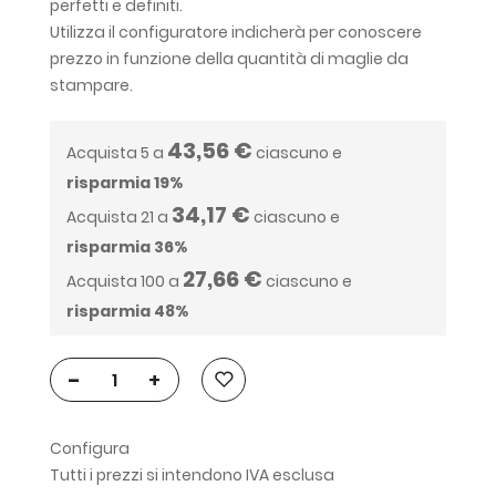
perfetti e definiti.
Utilizza il configuratore indicherà per conoscere
prezzo in funzione della quantità di maglie da
stampare.
43,56 €
Acquista 5 a
ciascuno e
risparmia
19
%
34,17 €
Acquista 21 a
ciascuno e
risparmia
36
%
27,66 €
Acquista 100 a
ciascuno e
risparmia
48
%
-
+
Configura
Tutti i prezzi si intendono IVA esclusa