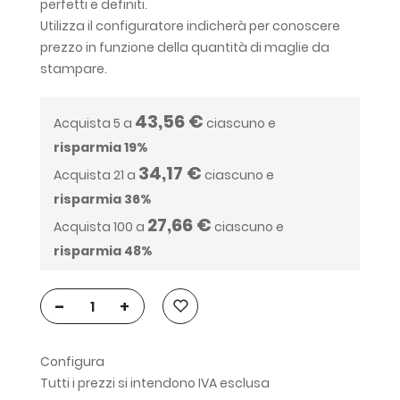
perfetti e definiti.
Utilizza il configuratore indicherà per conoscere
prezzo in funzione della quantità di maglie da
stampare.
43,56 €
Acquista 5 a
ciascuno e
risparmia
19
%
34,17 €
Acquista 21 a
ciascuno e
risparmia
36
%
27,66 €
Acquista 100 a
ciascuno e
risparmia
48
%
-
+
Configura
Tutti i prezzi si intendono IVA esclusa