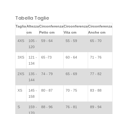
Tabella Taglie
Taglia
Altezza
Circonferenza
Circonferenza
Circonferenza
cm
Petto cm
Vita cm
Anche cm
4XS
105 -
59 - 64
55 - 59
65 - 70
120
3XS
121 -
65 -73
60 - 64
71 - 76
134
2XS
135 -
74 - 79
65 - 69
77 - 82
144
XS
145 -
80 - 87
70 - 75
83 - 88
158
S
159 -
88 - 96
76 - 81
89 - 94
170