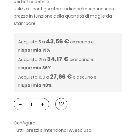
perfetti e definiti.
Utilizza il configuratore indicherà per conoscere
prezzo in funzione della quantità di maglie da
stampare.
43,56 €
Acquista 5 a
ciascuno e
risparmia
19
%
34,17 €
Acquista 21 a
ciascuno e
risparmia
36
%
27,66 €
Acquista 100 a
ciascuno e
risparmia
48
%
-
+
Configura
Tutti i prezzi si intendono IVA esclusa