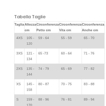
Tabella Taglie
Taglia
Altezza
Circonferenza
Circonferenza
Circonferenza
cm
Petto cm
Vita cm
Anche cm
4XS
105 -
59 - 64
55 - 59
65 - 70
120
3XS
121 -
65 -73
60 - 64
71 - 76
134
2XS
135 -
74 - 79
65 - 69
77 - 82
144
XS
145 -
80 - 87
70 - 75
83 - 88
158
S
159 -
88 - 96
76 - 81
89 - 94
170