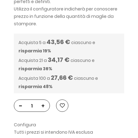
perfetti e definiti.
Utilizza il configuratore indicherà per conoscere
prezzo in funzione della quantità di maglie da
stampare.
43,56 €
Acquista 5 a
ciascuno e
risparmia
19
%
34,17 €
Acquista 21 a
ciascuno e
risparmia
36
%
27,66 €
Acquista 100 a
ciascuno e
risparmia
48
%
-
+
Configura
Tutti i prezzi si intendono IVA esclusa