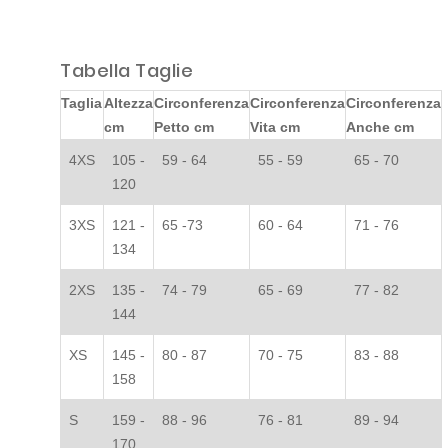
Tabella Taglie
Taglia
Altezza
Circonferenza
Circonferenza
Circonferenza
cm
Petto cm
Vita cm
Anche cm
4XS
105 -
59 - 64
55 - 59
65 - 70
120
3XS
121 -
65 -73
60 - 64
71 - 76
134
2XS
135 -
74 - 79
65 - 69
77 - 82
144
XS
145 -
80 - 87
70 - 75
83 - 88
158
S
159 -
88 - 96
76 - 81
89 - 94
170