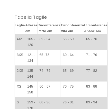
Tabella Taglie
Taglia
Altezza
Circonferenza
Circonferenza
Circonferenza
cm
Petto cm
Vita cm
Anche cm
4XS
105 -
59 - 64
55 - 59
65 - 70
120
3XS
121 -
65 -73
60 - 64
71 - 76
134
2XS
135 -
74 - 79
65 - 69
77 - 82
144
XS
145 -
80 - 87
70 - 75
83 - 88
158
S
159 -
88 - 96
76 - 81
89 - 94
170