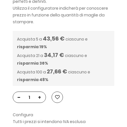
perfetti e definiti.
Utilizza il configuratore indicherà per conoscere
prezzo in funzione della quantità di maglie da
stampare.
43,56 €
Acquista 5 a
ciascuno e
risparmia
19
%
34,17 €
Acquista 21 a
ciascuno e
risparmia
36
%
27,66 €
Acquista 100 a
ciascuno e
risparmia
48
%
-
+
Configura
Tutti i prezzi si intendono IVA esclusa