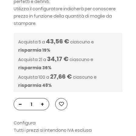
perfetti e definiti.
Utilizza il configuratore indicherà per conoscere
prezzo in funzione della quantità di maglie da
stampare.
43,56 €
Acquista 5 a
ciascuno e
risparmia
19
%
34,17 €
Acquista 21 a
ciascuno e
risparmia
36
%
27,66 €
Acquista 100 a
ciascuno e
risparmia
48
%
-
+
Configura
Tutti i prezzi si intendono IVA esclusa