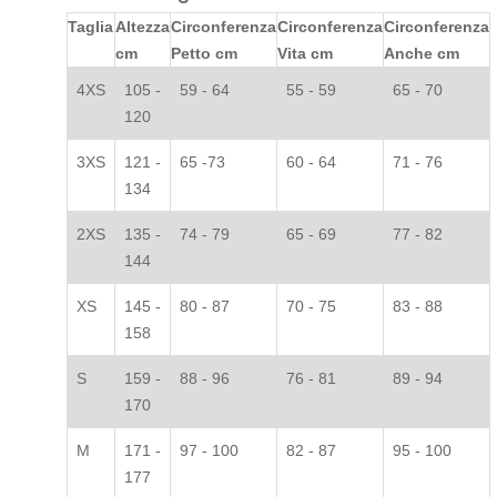
Taglia
Altezza
Circonferenza
Circonferenza
Circonferenza
cm
Petto cm
Vita cm
Anche cm
4XS
105 -
59 - 64
55 - 59
65 - 70
120
3XS
121 -
65 -73
60 - 64
71 - 76
134
2XS
135 -
74 - 79
65 - 69
77 - 82
144
XS
145 -
80 - 87
70 - 75
83 - 88
158
S
159 -
88 - 96
76 - 81
89 - 94
170
M
171 -
97 - 100
82 - 87
95 - 100
177