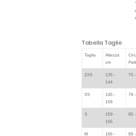
Tabella Taglie
Taglia
Altezza
Cir
cm
Pet
2XS
135 -
70 
144
XS
145 -
78 
158
S
159 -
85 
165
M
166 -
89 