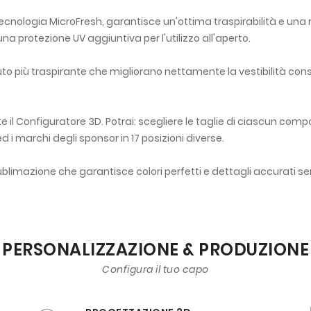
tecnologia MicroFresh, garantisce un'ottima traspirabilità e una 
na protezione UV aggiuntiva per l'utilizzo all'aperto.
ssuto più traspirante che migliorano nettamente la vestibilità c
 il Configuratore 3D. Potrai: scegliere le taglie di ciascun comp
 ed i marchi degli sponsor in 17 posizioni diverse.
limazione che garantisce colori perfetti e dettagli accurati s
PERSONALIZZAZIONE & PRODUZIONE
Configura il tuo capo