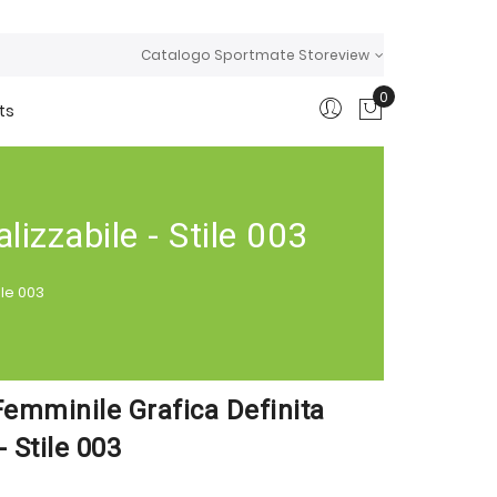
Catalogo Sportmate Storeview
0
ts
Carrello
izzabile - Stile 003
ile 003
emminile Grafica Definita
- Stile 003