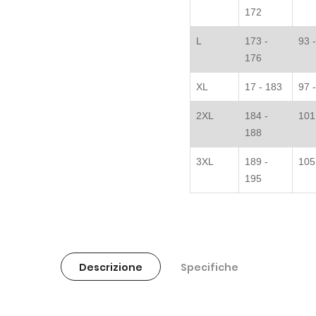
172
L
173 -
93 
176
XL
17 - 183
97 
2XL
184 -
101
188
3XL
189 -
105
195
Descrizione
Specifiche