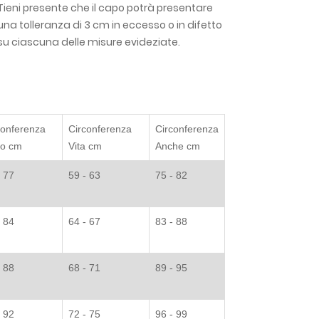
Tieni presente che il capo potrà presentare
una tolleranza di 3 cm in eccesso o in difetto
su ciascuna delle misure evideziate.
conferenza
Circonferenza
Circonferenza
to cm
Vita cm
Anche cm
- 77
59 - 63
75 - 82
- 84
64 - 67
83 - 88
- 88
68 - 71
89 - 95
- 92
72 - 75
96 - 99