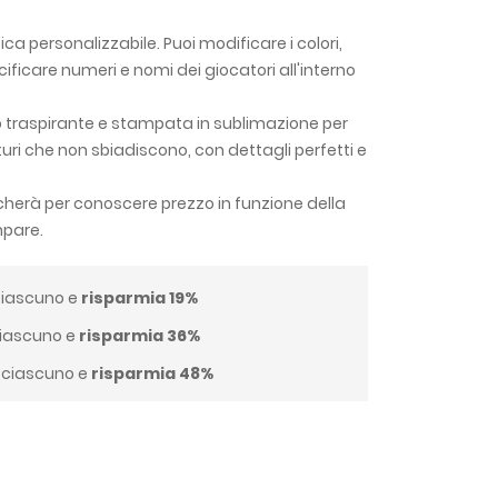
a personalizzabile. Puoi modificare i colori,
cificare numeri e nomi dei giocatori all'interno
o traspirante e stampata in sublimazione per
aturi che non sbiadiscono, con dettagli perfetti e
dicherà per conoscere prezzo in funzione della
mpare.
iascuno e
risparmia
19
%
iascuno e
risparmia
36
%
ciascuno e
risparmia
48
%