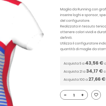
Maglia da Running con grafic
inserire loghi e sponsor, spe
del configuratore.
Realizzata in tessuto tenic
ottenere colori vividi e dur
definiti.
Utilizza il configuratore in
quantità di maglie da sta
43,56 €
Acquista 5 a
c
34,17 €
Acquista 21 a
c
27,66 €
Acquista 100 a
-
+