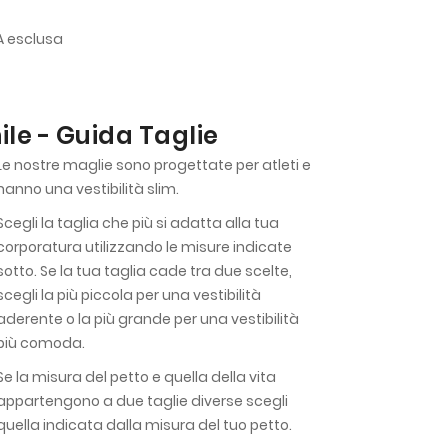
VA esclusa
le - Guida Taglie
Le nostre maglie sono progettate per atleti e
hanno una vestibilità slim.
Scegli la taglia che più si adatta alla tua
corporatura utilizzando le misure indicate
sotto. Se la tua taglia cade tra due scelte,
scegli la più piccola per una vestibilità
aderente o la più grande per una vestibilità
più comoda.
Se la misura del petto e quella della vita
appartengono a due taglie diverse scegli
quella indicata dalla misura del tuo petto.