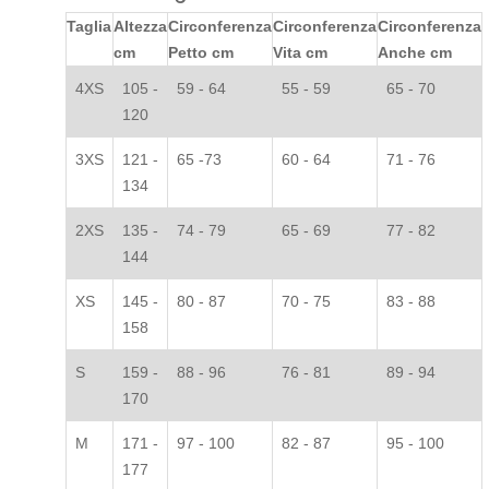
Taglia
Altezza
Circonferenza
Circonferenza
Circonferenza
cm
Petto cm
Vita cm
Anche cm
4XS
105 -
59 - 64
55 - 59
65 - 70
120
3XS
121 -
65 -73
60 - 64
71 - 76
134
2XS
135 -
74 - 79
65 - 69
77 - 82
144
XS
145 -
80 - 87
70 - 75
83 - 88
158
S
159 -
88 - 96
76 - 81
89 - 94
170
M
171 -
97 - 100
82 - 87
95 - 100
177