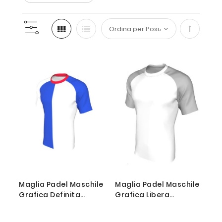
Imposta
la
direzione
decresce
Maglia Padel Maschile
Maglia Padel Maschile
Grafica Definita
Grafica Libera
Personalizzabile - Stile
Personalizzabile
065