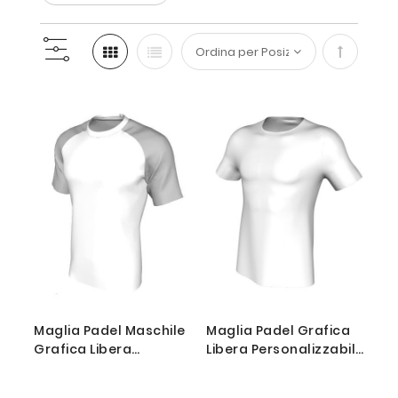
Imposta
la
direzione
decresce
Maglia Padel Maschile
Maglia Padel Grafica
Grafica Libera
Libera Personalizzabile
Personalizzabile
Manica T