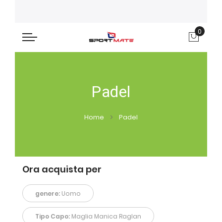
0
Carre
Padel
Home
Padel
Ora acquista per
genere:
Uomo
Tipo Capo:
Maglia Manica Raglan