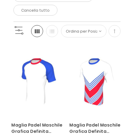
Cancella tutto
Imposta
la
direzione
decresce
Maglia Padel Maschile
Maglia Padel Maschile
Grafica Definita
Grafica Definita